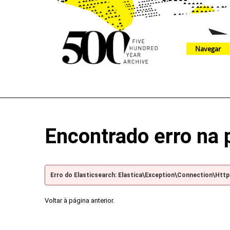
Navegar
The 500 Year Archive is an experimental digital research tool
Encontrado erro na 
Erro do Elasticsearch: Elastica\Exception\Connection\Htt
Voltar à página anterior.