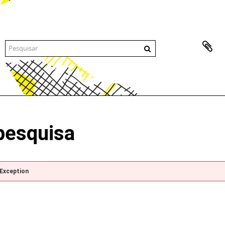
pesquisa
pException