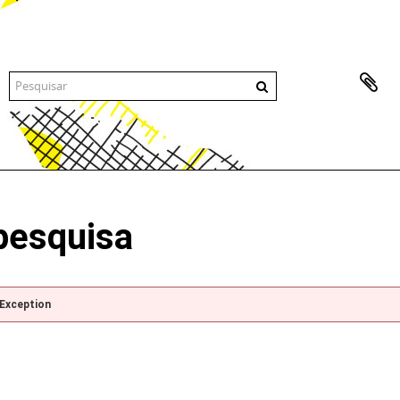
pesquisa
pException