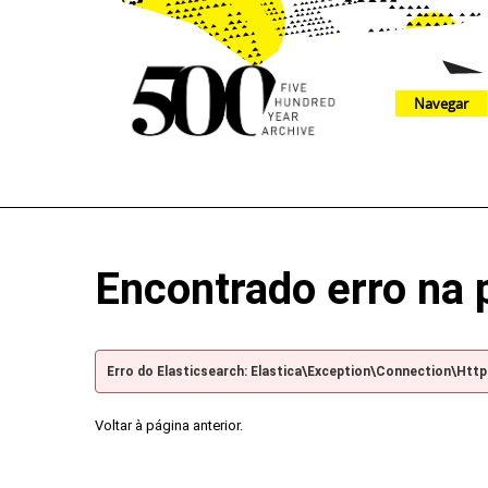
Navegar
The 500 Year Archive is an experimental digital research tool
Encontrado erro na 
Erro do Elasticsearch: Elastica\Exception\Connection\Htt
Voltar à página anterior.