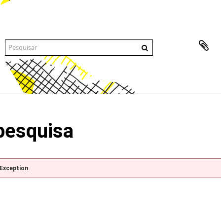
pesquisa
pException