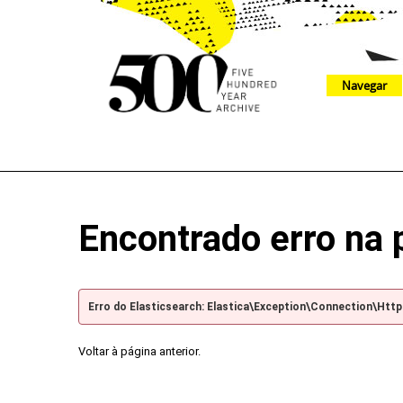
Navegar
The 500 Year Archive is an experimental digital research tool
Encontrado erro na 
Erro do Elasticsearch: Elastica\Exception\Connection\Htt
Voltar à página anterior.