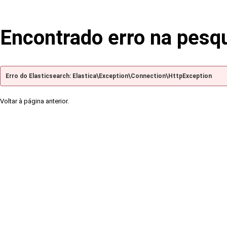
Encontrado erro na pesq
Erro do Elasticsearch: Elastica\Exception\Connection\HttpException
Voltar à página anterior.