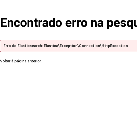
Encontrado erro na pesq
Erro do Elasticsearch: Elastica\Exception\Connection\HttpException
Voltar à página anterior.