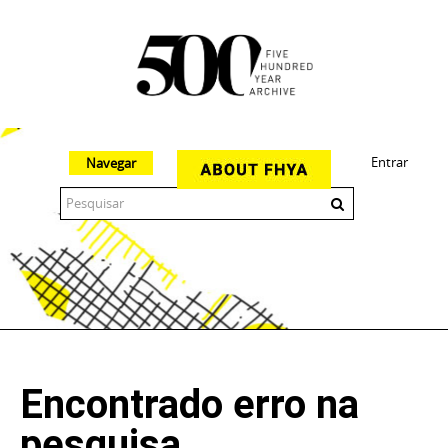
Entrar
Navegar
The 500 Year Archive is an experimental digital research tool
Encontrado erro na
pesquisa