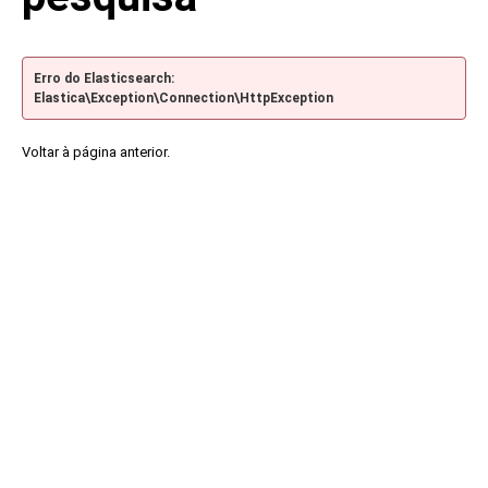
Erro do Elasticsearch:
Elastica\Exception\Connection\HttpException
Voltar à página anterior.