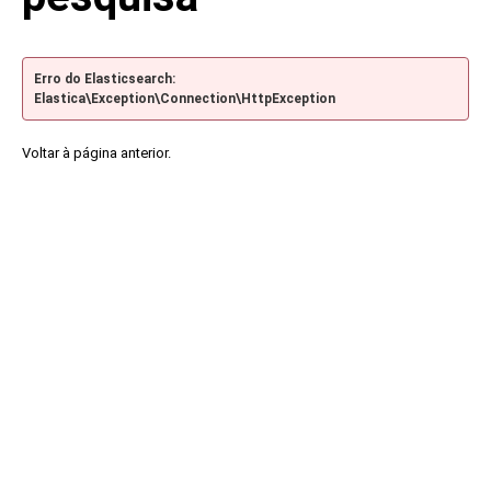
Erro do Elasticsearch:
Elastica\Exception\Connection\HttpException
Voltar à página anterior.