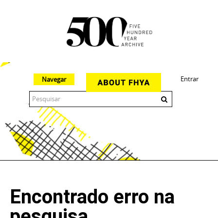
Entrar
Navegar
The 500 Year Archive is an experimental digital research tool
Encontrado erro na
pesquisa