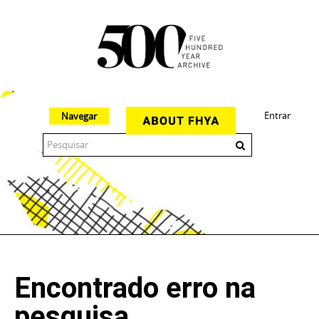
Entrar
Navegar
The 500 Year Archive is an experimental digital research tool
Encontrado erro na
pesquisa