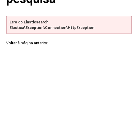
Erro do Elasticsearch:
Elastica\Exception\Connection\HttpException
Voltar à página anterior.