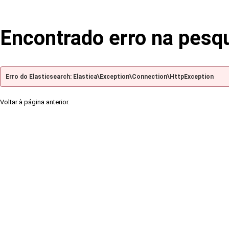
Encontrado erro na pesq
Erro do Elasticsearch: Elastica\Exception\Connection\HttpException
Voltar à página anterior.