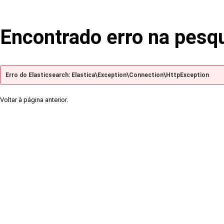
Encontrado erro na pesq
Erro do Elasticsearch: Elastica\Exception\Connection\HttpException
Voltar à página anterior.