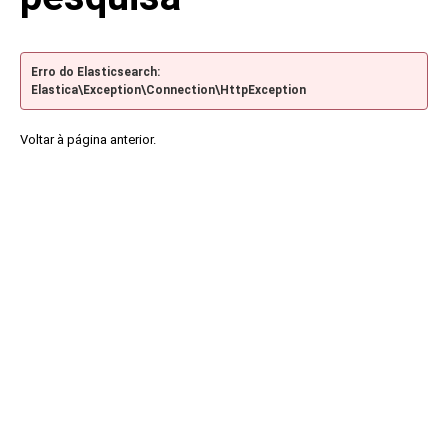
Erro do Elasticsearch:
Elastica\Exception\Connection\HttpException
Voltar à página anterior.