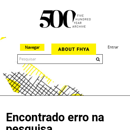
Entrar
Navegar
The 500 Year Archive is an experimental digital research tool
Encontrado erro na
pesquisa