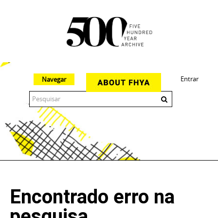
Entrar
Navegar
The 500 Year Archive is an experimental digital research tool
Encontrado erro na
pesquisa