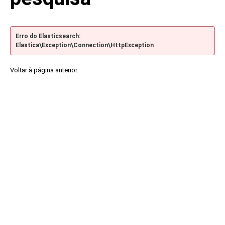
Erro do Elasticsearch:
Elastica\Exception\Connection\HttpException
Voltar à página anterior.