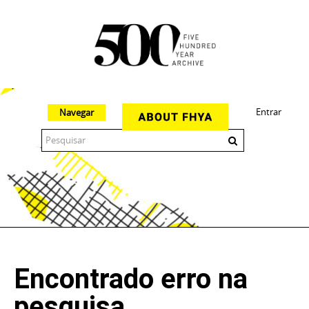
Entrar
Navegar
The 500 Year Archive is an experimental digital research tool
Encontrado erro na
pesquisa