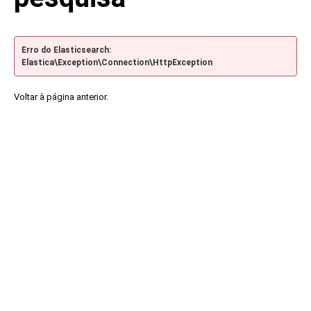
Erro do Elasticsearch:
Elastica\Exception\Connection\HttpException
Voltar à página anterior.