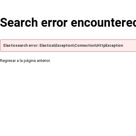
Search error encountere
Elasticsearch error: Elastica\Exception\Connection\HttpException
Regresar a la página anterior.