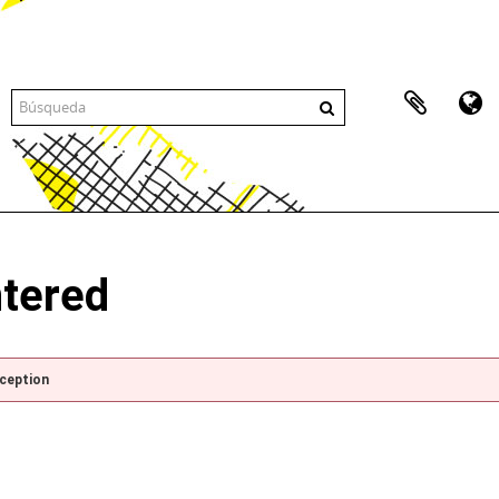
ntered
xception