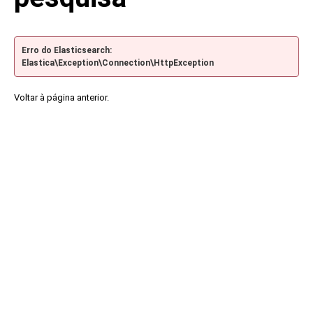
Erro do Elasticsearch:
Elastica\Exception\Connection\HttpException
Voltar à página anterior.