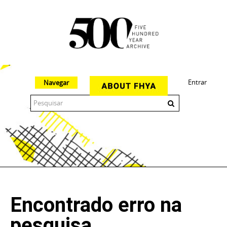
Entrar
Navegar
The 500 Year Archive is an experimental digital research tool
Encontrado erro na
pesquisa