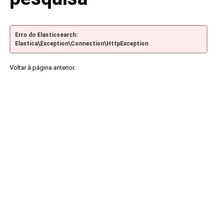
Erro do Elasticsearch:
Elastica\Exception\Connection\HttpException
Voltar à página anterior.