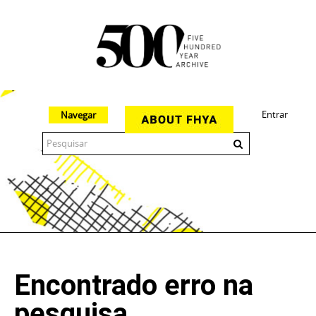
Entrar
Navegar
The 500 Year Archive is an experimental digital research tool
Encontrado erro na
pesquisa