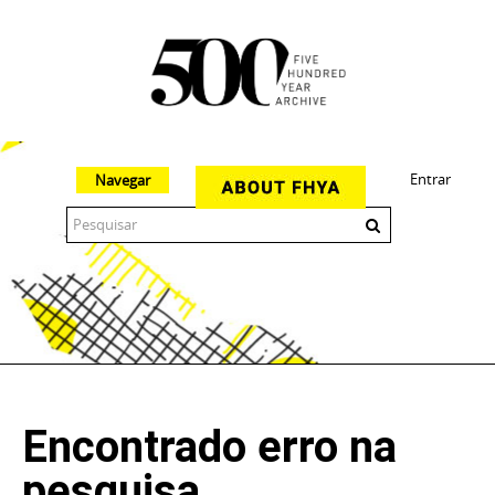
Entrar
Navegar
The 500 Year Archive is an experimental digital research tool
Encontrado erro na
pesquisa