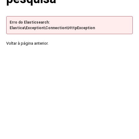
Erro do Elasticsearch:
Elastica\Exception\Connection\HttpException
Voltar à página anterior.