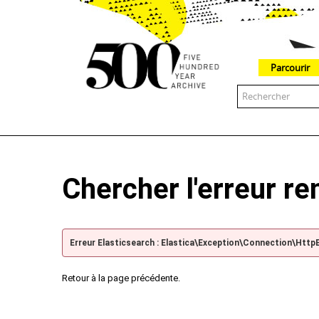
Parcourir
The 500 Year Archive is an experimental digital research tool
Chercher l'erreur r
Erreur Elasticsearch : Elastica\Exception\Connection\Http
Retour à la page précédente.