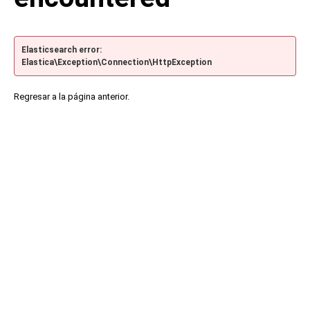
Elasticsearch error:
Elastica\Exception\Connection\HttpException
Regresar a la página anterior.