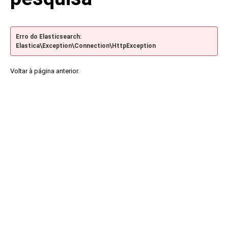
Erro do Elasticsearch:
Elastica\Exception\Connection\HttpException
Voltar à página anterior.