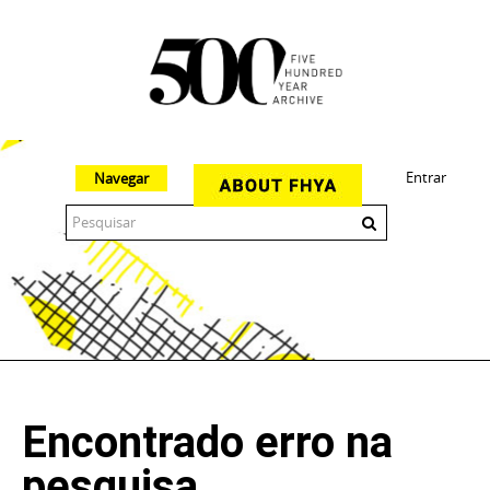
Entrar
Navegar
The 500 Year Archive is an experimental digital research tool
Encontrado erro na
pesquisa