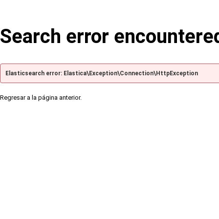
Search error encountere
Elasticsearch error: Elastica\Exception\Connection\HttpException
Regresar a la página anterior.