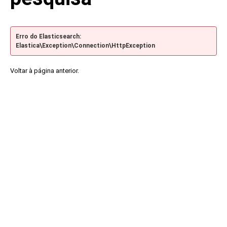
Erro do Elasticsearch:
Elastica\Exception\Connection\HttpException
Voltar à página anterior.