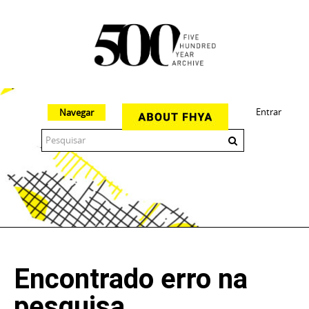
Entrar
Navegar
The 500 Year Archive is an experimental digital research tool
Encontrado erro na
pesquisa