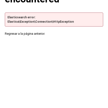
Elasticsearch error:
Elastica\Exception\Connection\HttpException
Regresar a la página anterior.