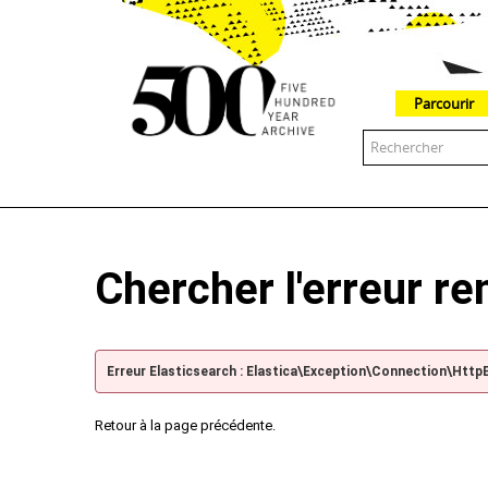
Parcourir
The 500 Year Archive is an experimental digital research tool
Chercher l'erreur r
Erreur Elasticsearch : Elastica\Exception\Connection\Http
Retour à la page précédente.