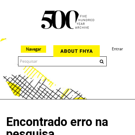
Entrar
Navegar
The 500 Year Archive is an experimental digital research tool
Encontrado erro na
pesquisa