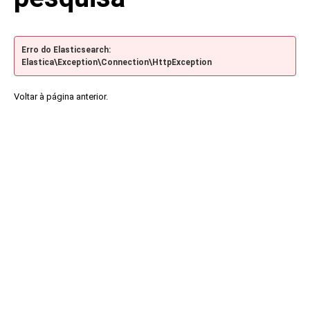
Erro do Elasticsearch:
Elastica\Exception\Connection\HttpException
Voltar à página anterior.