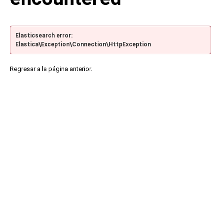
Elasticsearch error:
Elastica\Exception\Connection\HttpException
Regresar a la página anterior.