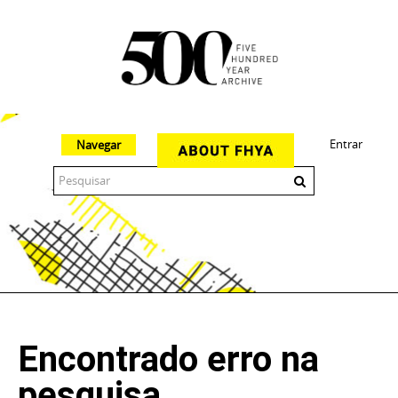
Entrar
Navegar
The 500 Year Archive is an experimental digital research tool
Encontrado erro na
pesquisa