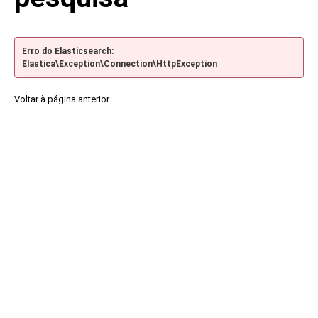
Erro do Elasticsearch:
Elastica\Exception\Connection\HttpException
Voltar à página anterior.