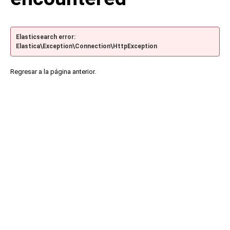
Elasticsearch error:
Elastica\Exception\Connection\HttpException
Regresar a la página anterior.