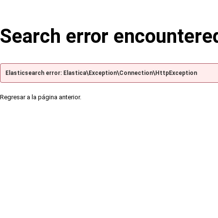
Search error encountere
Elasticsearch error: Elastica\Exception\Connection\HttpException
Regresar a la página anterior.