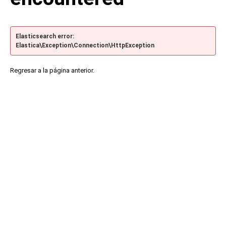
Elasticsearch error:
Elastica\Exception\Connection\HttpException
Regresar a la página anterior.