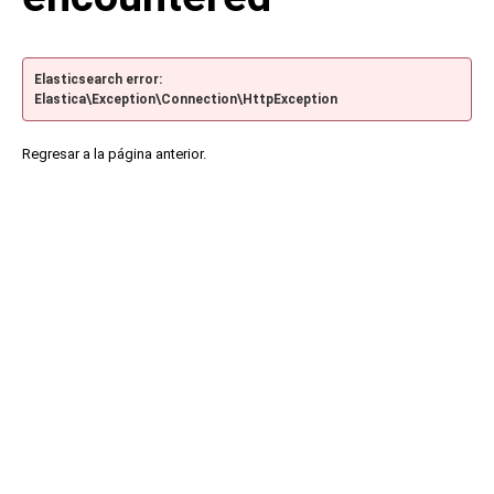
Elasticsearch error:
Elastica\Exception\Connection\HttpException
Regresar a la página anterior.