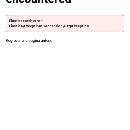
Elasticsearch error:
Elastica\Exception\Connection\HttpException
Regresar a la página anterior.