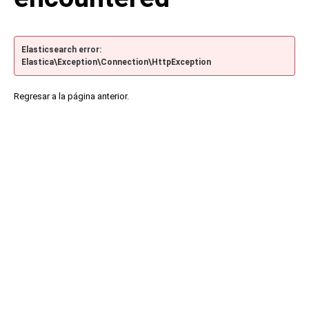
Elasticsearch error:
Elastica\Exception\Connection\HttpException
Regresar a la página anterior.