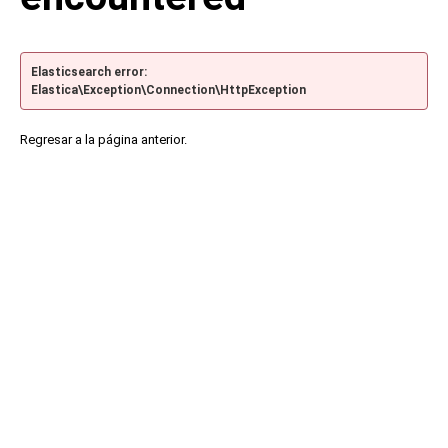
Elasticsearch error:
Elastica\Exception\Connection\HttpException
Regresar a la página anterior.