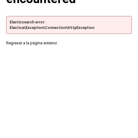
Elasticsearch error:
Elastica\Exception\Connection\HttpException
Regresar a la página anterior.