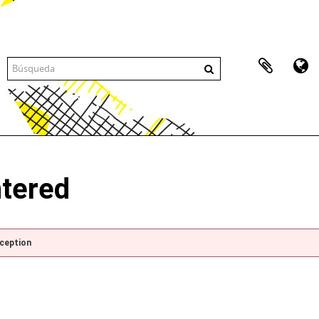
ntered
xception