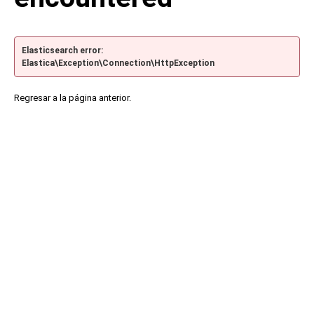
Elasticsearch error:
Elastica\Exception\Connection\HttpException
Regresar a la página anterior.