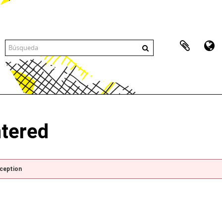
ntered
xception