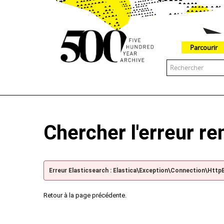
Parcourir
The 500 Year Archive is an experimental digital research tool
Chercher l'erreur r
Erreur Elasticsearch : Elastica\Exception\Connection\Http
Retour à la page précédente.