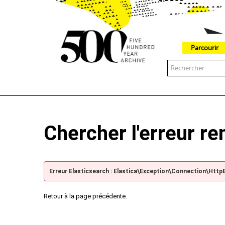
Parcourir
The 500 Year Archive is an experimental digital research tool
Chercher l'erreur r
Erreur Elasticsearch : Elastica\Exception\Connection\Http
Retour à la page précédente.