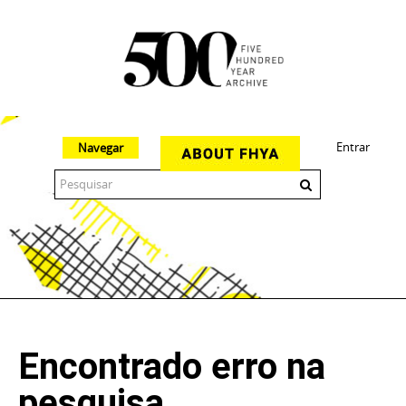
Entrar
Navegar
The 500 Year Archive is an experimental digital research tool
Encontrado erro na
pesquisa