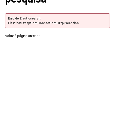
Erro do Elasticsearch:
Elastica\Exception\Connection\HttpException
Voltar à página anterior.