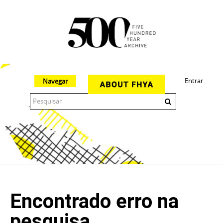
Entrar
Navegar
The 500 Year Archive is an experimental digital research tool
Encontrado erro na
pesquisa