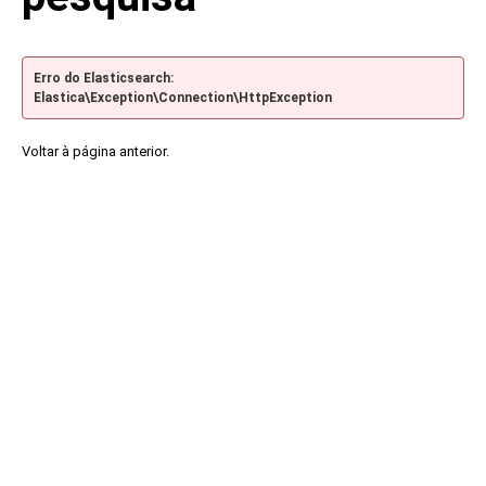
Erro do Elasticsearch:
Elastica\Exception\Connection\HttpException
Voltar à página anterior.