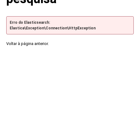
Erro do Elasticsearch:
Elastica\Exception\Connection\HttpException
Voltar à página anterior.