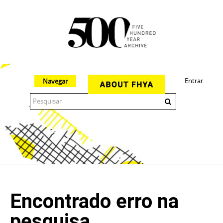
Entrar
Navegar
The 500 Year Archive is an experimental digital research tool
Encontrado erro na
pesquisa