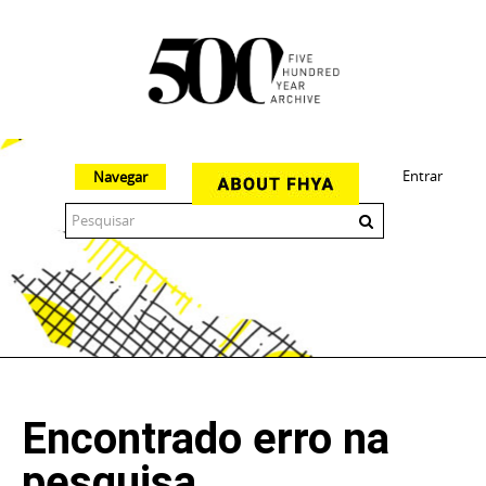
Entrar
Navegar
The 500 Year Archive is an experimental digital research tool
Encontrado erro na
pesquisa