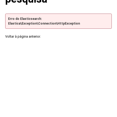
Erro do Elasticsearch:
Elastica\Exception\Connection\HttpException
Voltar à página anterior.