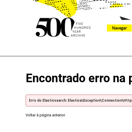
Navegar
The 500 Year Archive is an experimental digital research tool
Encontrado erro na 
Erro do Elasticsearch: Elastica\Exception\Connection\Htt
Voltar à página anterior.