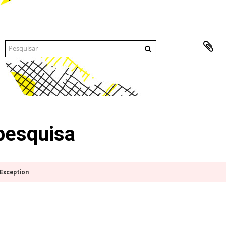
pesquisa
pException