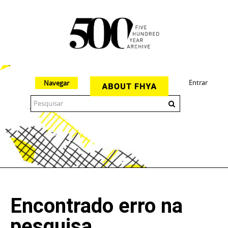
Entrar
Navegar
The 500 Year Archive is an experimental digital research tool
Encontrado erro na
pesquisa