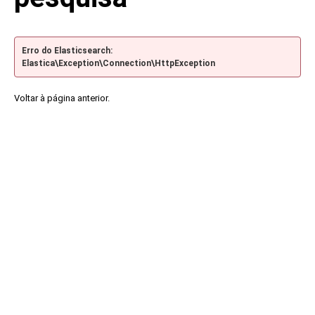
Erro do Elasticsearch:
Elastica\Exception\Connection\HttpException
Voltar à página anterior.