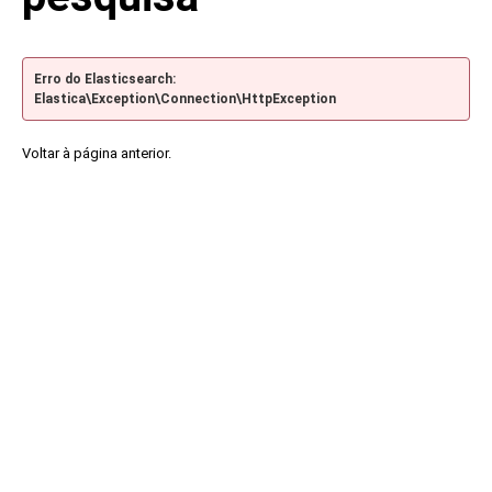
Erro do Elasticsearch:
Elastica\Exception\Connection\HttpException
Voltar à página anterior.