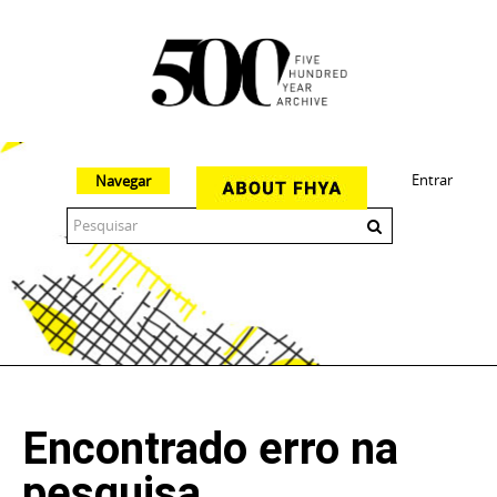
Entrar
Navegar
The 500 Year Archive is an experimental digital research tool
Encontrado erro na
pesquisa