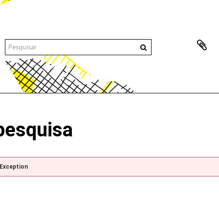
pesquisa
pException