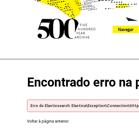
Navegar
The 500 Year Archive is an experimental digital research tool
Encontrado erro na 
Erro do Elasticsearch: Elastica\Exception\Connection\Htt
Voltar à página anterior.