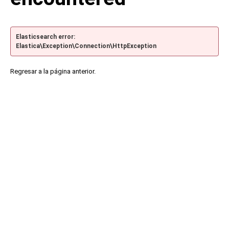
Elasticsearch error:
Elastica\Exception\Connection\HttpException
Regresar a la página anterior.